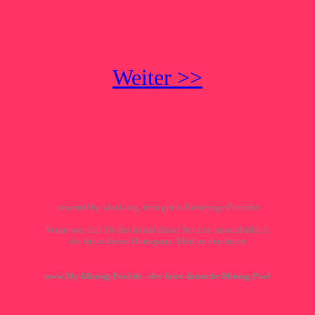
Weiter >>
powered by klack.org, dem gratis Homepage Provider
Verantwortlich für den Inhalt dieser Seite ist ausschließlich
der Autor dieser Homepage.
Mail an den Autor
www.My-Mining-Pool.de - der faire deutsche Mining Pool